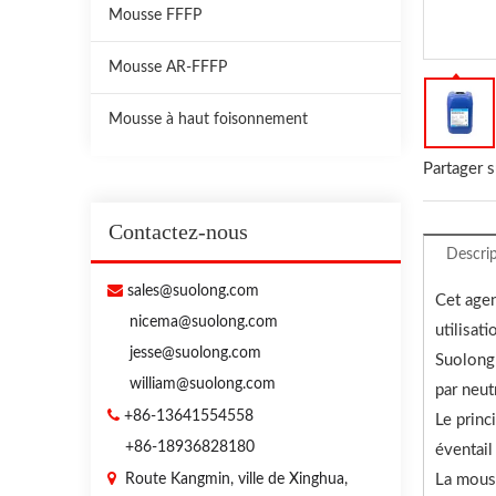
Mousse FFFP
Mousse AR-FFFP
Mousse à haut foisonnement
Partager s
Contactez-nous
Descrip

sales@suolong.com
Cet agen
nicema@suolong.com
utilisat
jesse@suolong.com
Suolong 
william@suolong.com
par neut

+86-13641554558
Le princ
+86-18936828180
éventail

Route Kangmin, ville de Xinghua,
La mous