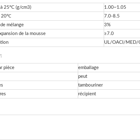
 à 25°C (g/cm3)
1.00~1.05
s 20℃
7.0-8.5
 de mélange
3%
expansion de la mousse
≥7.0
tion
UL/OACI/MED/
:
ar pièce
emballage
s
peut
es
tambouriner
res
récipient