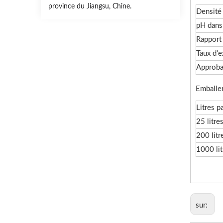
province du Jiangsu, Chine.
Densité
pH dan
Rapport
Taux d'
Approba
Emballer
Litres p
25 litre
200 litr
1000 lit
sur: