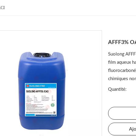
CI
AFFF3% O
Suolong AFFF3
film aqueux ha
fluorocarbon
chimiques non
Quantité:
Ajo