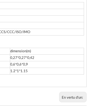
CCS/CCC/ISO/IMO
dimension(m)
0,27*0,27*0,42
0,6*0,6*0,9
1.2*1*1.15
En vertu d'un: