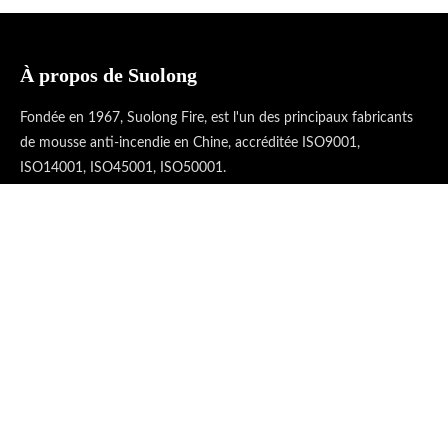
À propos de Suolong
Fondée en 1967, Suolong Fire, est l'un des principaux fabricants
de mousse anti-incendie en Chine, accréditée ISO9001,
ISO14001, ISO45001, ISO50001.
Liens rapides
Catégorie de produit
Contactez-nous

Route Kangmin, ville de Xinghua, province du Jiangsu, Chine.

+86-13641554558(Nice Ma)