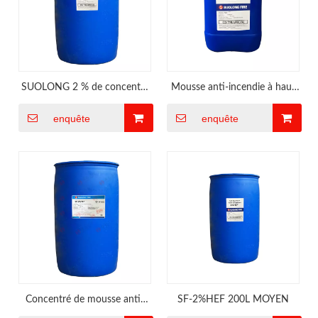
SUOLONG 2 % de concentré
Mousse anti-incendie à haut
de mousse à haut
foisonnement 25 L à 3 %
enquête
enquête
foisonnement pour la salle des
machines du navire
Concentré de mousse anti-
SF-2%HEF 200L MOYEN
incendie synthétique à 2 %