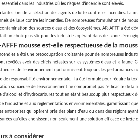
essentiel dans les industries où les risques d'incendie sont élevés.
antes lors de la sélection des agents de lutte contre les incendies. La
onnels de lutte contre les incendies. De nombreuses formulations de mou
ontamination des sources d'eau et des écosystèmes. AR-AFFF a été dévelop
n fait un choix plus sûr pour les industries opérant dans des zones écologi
-AFFF mousse est-elle respectueuse de la mouss
ncendies a été une préoccupation croissante pour de nombreuses industrie
sont révélées avoir des effets néfastes sur les systèmes d'eau et la faun
ctueuses de l'environnement qui fournissent toujours les performances né
e responsabilité environnementale. Il a été formulé pour réduire la toxici
ation soucieuse de l'environnement ne compromet pas l'efficacité de la m
se d'alcool et d'hydrocarbures tout en étant beaucoup plus respectueux d
l'industrie et aux réglementations environnementales, garantissant que l
es entreprises qui opèrent près des plans d'eau ou dans des régions ayan
surées qu'elles choisissent non seulement une solution efficace de lutte 
urs à considérer