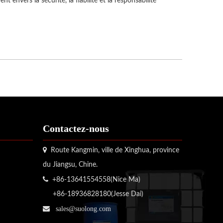
nvers la sécurité, la fiabilité et la responsabilité
Contactez-nous

Route Kangmin, ville de Xinghua, province
du Jiangsu, Chine.

+86-13641554558(Nice Ma)
+86-18936828180(Jesse Dai)

sales@suolong.com