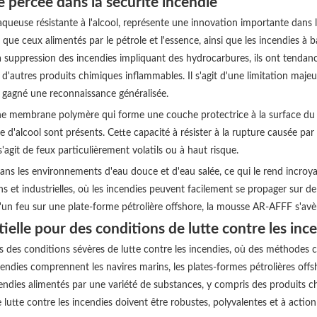
percée dans la sécurité incendie
aqueuse résistante à l'alcool, représente une innovation importante dans la
que ceux alimentés par le pétrole et l'essence, ainsi que les incendies à ba
 suppression des incendies impliquant des hydrocarbures, ils ont tendance 
'autres produits chimiques inflammables. Il s'agit d'une limitation majeur
 gagné une reconnaissance généralisée.
 membrane polymère qui forme une couche protectrice à la surface du
 d'alcool sont présents. Cette capacité à résister à la rupture causée pa
s'agit de feux particulièrement volatils ou à haut risque.
ans les environnements d'eau douce et d'eau salée, ce qui le rend incroya
ins et industrielles, où les incendies peuvent facilement se propager sur 
d'un feu sur une plate-forme pétrolière offshore, la mousse AR-AFFF s'avèr
lle pour des conditions de lutte contre les inc
des conditions sévères de lutte contre les incendies, où des méthodes co
ncendies comprennent les navires marins, les plates-formes pétrolières offs
endies alimentés par une variété de substances, y compris des produits c
e lutte contre les incendies doivent être robustes, polyvalentes et à acti