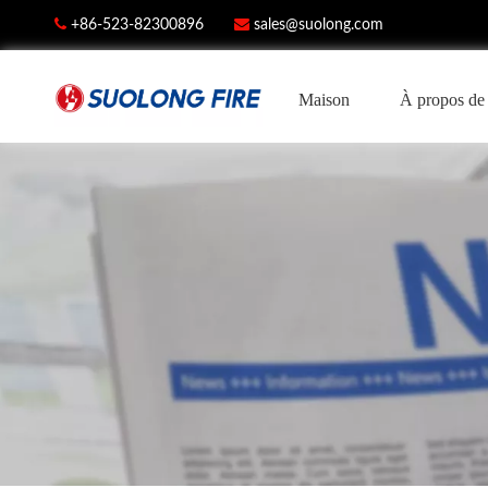


+86-523-82300896
sales@suolong.com
Maison
À propos de