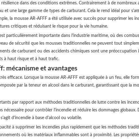
 résilience dans des conditions extrêmes. Contrairement à de nombreux a
'eau et une large gamme de types de carburant. Cela le rend idéal pour s'a
xemple, la mousse AR-AFFF a été utilisée avec succès pour supprimer les in
es critiques et réduisant le risque pour la vie humaine.
st particulièrement importante dans l'industrie maritime, où des combusti
veau de sécurité que les mousses traditionnelles ne peuvent tout simplem
ements de carburant ou des accidents chimiques sont une préoccupation i
à haut risque et à haut trafic.
f: mécanisme et avantages
rès efficace. Lorsque la mousse AR-AFFF est appliquée à un feu, elle fo
osée par la teneur en alcool dans le carburant, garantissant que la mou
tants par rapport aux méthodes traditionnelles de lutte contre les incendi
ps nécessaire pour contrôler l'incendie et réduire les dommages globaux. 
s'agit d'incendie à base d'alcool ou volatile.
cité à supprimer les incendies plus rapidement que les méthodes traditio
ironnements où les matériaux inflammables sont à proximité. Les propriété