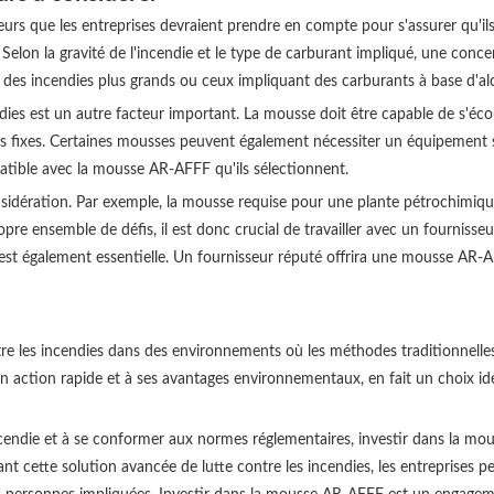
eurs que les entreprises devraient prendre en compte pour s'assurer qu'ils
elon la gravité de l'incendie et le type de carburant impliqué, une conce
des incendies plus grands ou ceux impliquant des carburants à base d'alc
ies est un autre facteur important. La mousse doit être capable de s'écoul
fixes. Certaines mousses peuvent également nécessiter un équipement spéc
atible avec la mousse AR-AFFF qu'ils sélectionnent.
nsidération. Par exemple, la mousse requise pour une plante pétrochimique
opre ensemble de défis, il est donc crucial de travailler avec un fourniss
est également essentielle. Un fournisseur réputé offrira une mousse AR-A
re les incendies dans des environnements où les méthodes traditionnelles 
 action rapide et à ses avantages environnementaux, en fait un choix idéa
 incendie et à se conformer aux normes réglementaires, investir dans la m
nt cette solution avancée de lutte contre les incendies, les entreprises pe