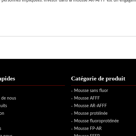
 personnes impliquées. Investir dans la mousse AR-AFFF est un engagement e
apides
Catégorie de produit
Mousse sans fluor
 de nous
Mousse AFFF
uits
Mousse AR-AFFF
ion
Mousse protéinée
Mousse fluoroprotéinée
s
Mousse FP-AR