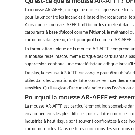
Qu'est-ce que la mousse AR-AFFF? Une 
La mousse AR-AFFF
, qui signifie mousse aqueuse de films 
pour lutter contre les incendies à base d'hydrocarbures, tels 
Alors que les mousses AFFF traditionnelles excellent dans la
carburants à base d'alcool comme l'éthanol, le méthanol ou d
carburants dangereux, c'est pourquoi la mousse AR-AFFF a
La formulation unique de la mousse AR-AFFF comprend une
la mousse reste intacte, même lorsque des carburants à base
suppression continue, une caractéristique critique lorsqu'il 
De plus, la mousse AR-AFFF est conçue pour être utilisée d
utiles dans les opérations de lutte contre les incendies mar
sensibles. Qu'il s'agisse d'une marée noire dans l'océan ou 
Pourquoi la mousse AR-AFFF est essentie
La mousse AR-AFFF est particulièrement indispensable dans 
environnements les plus difficiles pour la lutte contre les i
industries à haut risque sont souvent confrontées à des inc
carburant mixtes. Dans de telles conditions, les solutions d