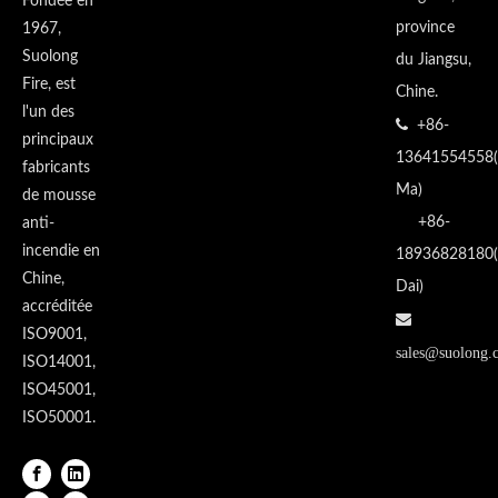
Fondée en
province
1967,
Suolong
du Jiangsu,
Fire, est
Chine.
l'un des

+86-
principaux
13641554558(
fabricants
Ma)
de mousse
+86-
anti-
incendie en
18936828180(
Chine,
Dai)
accréditée

ISO9001,
sales@suolong.
ISO14001,
ISO45001,
ISO50001.