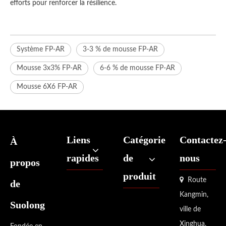
efforts pour renforcer la résilience.
Système FP-AR
3-3 % de mousse FP-AR
Mousse 3x3% FP-AR
6-6 % de mousse FP-AR
Mousse 6X6 FP-AR
Liens
Catégorie
Contactez
À
rapides
de
nous
propos
produit

Route
de
Kangmin,
Suolong
ville de
Xinghua,