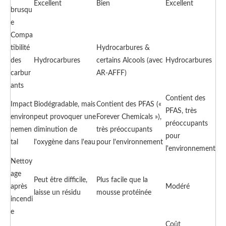
Excellent
Bien
Excellent
brusqu
e
Compa
tibilité
Hydrocarbures &
des
Hydrocarbures
certains Alcools (avec
Hydrocarbures
carbur
AR-AFFF)
ants
Contient des
Impact
Biodégradable, mais
Contient des PFAS («
PFAS, très
environ
peut provoquer une
Forever Chemicals »),
préoccupants
nemen
diminution de
très préoccupants
pour
tal
l'oxygène dans l'eau
pour l'environnement
l'environnement
Nettoy
age
Peut être difficile,
Plus facile que la
après
Modéré
laisse un résidu
mousse protéinée
incendi
e
Coût