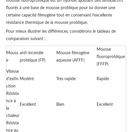
mousse fluoroprotéique est un hybride, ajoutant des tensioactifs
fluorés à une base de mousse protéique pour lui donner une
certaine capacité filmogène tout en conservant l'excellente
résistance thermique de la mousse protéique.
Pour mieux illustrer les différences, considérons le tableau de
comparaison suivant :
Mousse
Mouss
anti-incendie
Mousse filmogène
fluoroprotéique
e
protéique (FP)
aqueuse (AFFF)
(FFFP)
Vitesse
d'extin
Modéré
Très rapide
Rapide
ction
Résista
nce à
Excellent
Bien
Excellent
la
chaleur
Résista
nce au