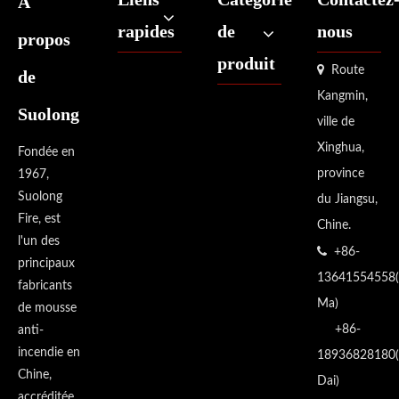
À
rapides
de
nous
propos
produit

Route
de
Kangmin,
Suolong
ville de
Xinghua,
Fondée en
province
1967,
Suolong
du Jiangsu,
Fire, est
Chine.
l'un des

+86-
principaux
13641554558(
fabricants
Ma)
de mousse
+86-
anti-
incendie en
18936828180(
Chine,
Dai)
accréditée