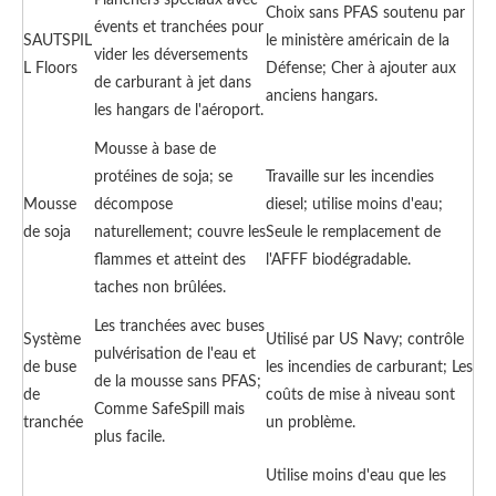
Planchers spéciaux avec
Choix sans PFAS soutenu par
évents et tranchées pour
SAUTSPIL
le ministère américain de la
vider les déversements
L Floors
Défense; Cher à ajouter aux
de carburant à jet dans
anciens hangars.
les hangars de l'aéroport.
Mousse à base de
protéines de soja; se
Travaille sur les incendies
Mousse
décompose
diesel; utilise moins d'eau;
de soja
naturellement; couvre les
Seule le remplacement de
flammes et atteint des
l'AFFF biodégradable.
taches non brûlées.
Les tranchées avec buses
Système
Utilisé par US Navy; contrôle
pulvérisation de l'eau et
de buse
les incendies de carburant; Les
de la mousse sans PFAS;
de
coûts de mise à niveau sont
Comme SafeSpill mais
tranchée
un problème.
plus facile.
Utilise moins d'eau que les