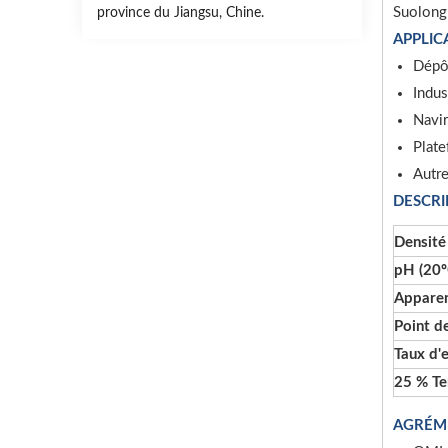
Suolong
province du Jiangsu, Chine.
APPLIC
Dépôt
Indus
Navir
Plate
Autr
DESCRI
Densité
pH (20º
Appare
Point de
Taux d'
25 % Te
AGRÉM