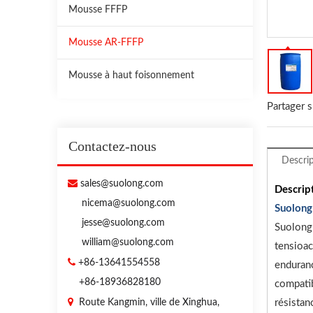
Mousse FFFP
Mousse AR-FFFP
Mousse à haut foisonnement
Partager s
Contactez-nous
Descrip

sales@suolong.com
Descrip
nicema@suolong.com
Suolong
jesse@suolong.com
Suolong 
william@suolong.com
tensioac

+86-13641554558
enduranc
+86-18936828180
compatib

Route Kangmin, ville de Xinghua,
résistan