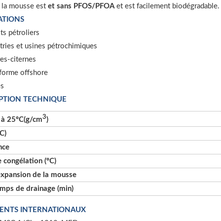
 la mousse est
et sans PFOS/PFOA
et est facilement biodégradable.
ATIONS
s pétroliers
tries et usines pétrochimiques
es-citernes
forme offshore
es
PTION TECHNIQUE
3
 à 25ºC(g/cm
)
C)
nce
 congélation (ºC)
expansion de la mousse
mps de drainage (min)
ENTS INTERNATIONAUX