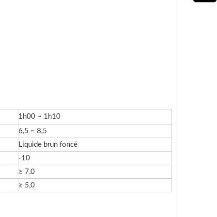
1h00 ~ 1h10
6,5 ~ 8,5
Liquide brun foncé
-10
≥ 7,0
≥ 5,0