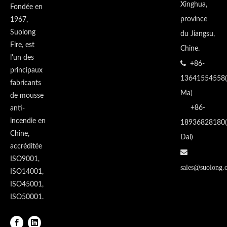
Xinghua,
Fondée en
province
1967,
Suolong
du Jiangsu,
Fire, est
Chine.
l'un des

+86-
principaux
13641554558(
fabricants
Ma)
de mousse
+86-
anti-
incendie en
18936828180(
Chine,
Dai)
accréditée

ISO9001,
sales@suolong.
ISO14001,
ISO45001,
ISO50001.