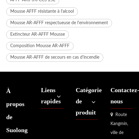
AFFF-AR3-3% CCS 25L
Mousse AFFF résistante à l'alcool
Mousse AR-AFFF respectueuse de l'environnement
Extincteur AR-AFFF Mousse
Composition Mousse AR-AFFF
Mousse AR-AFFF de secours en cas d'incendie
Liens
Catégorie
Contactez
À
rapides
de
nous
propos
produit

Route
de
Kangmin,
Suolong
ville de