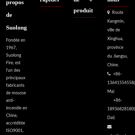
propos
produit

Route
de
Kangmin,
Suolong
ville de
Xinghua,
Fondée en
province
1967,
Suolong
du Jiangsu,
Fire, est
Chine.
l'un des

+86-
principaux
13641554558(
fabricants
Ma)
de mousse
+86-
anti-
incendie en
18936828180(
Chine,
Dai)
accréditée

ISO9001,