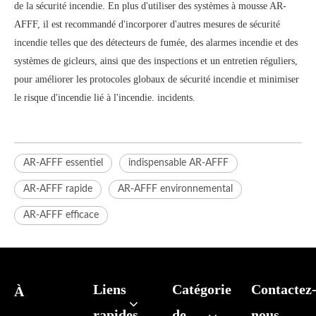
de la sécurité incendie. En plus d'utiliser des systèmes à mousse AR-
AFFF, il est recommandé d'incorporer d'autres mesures de sécurité
incendie telles que des détecteurs de fumée, des alarmes incendie et des
systèmes de gicleurs, ainsi que des inspections et un entretien réguliers,
pour améliorer les protocoles globaux de sécurité incendie et minimiser
le risque d'incendie lié à l'incendie. incidents.
AR-AFFF essentiel
indispensable AR-AFFF
AR-AFFF rapide
AR-AFFF environnemental
AR-AFFF efficace
Liens
Catégorie
Contactez
À
rapides
de
nous