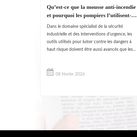
Qu’est-ce que la mousse anti-incendie
et pourquoi les pompiers l’utilisent-
ils ?
Dans le domaine spécialisé de la sécurité
industrielle et des interventions d’urgence, les
outils utilisés pour lutter contre les dangers à
haut risque doivent être aussi avancés que les
environnements qu’ils protègent. Bien que l'eau
soit l'agent extincteur le plus courant pour les
combustibles ordinaires, elle échoue souvent,
08 février 2026
voire exacerbe les dangers lorsqu'on fait face à
des incendies.