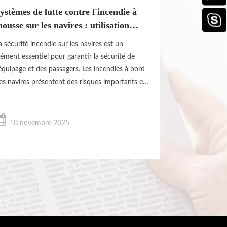
ystèmes de lutte contre l'incendie à
ousse sur les navires : utilisation
fficace
a sécurité incendie sur les navires est un
lément essentiel pour garantir la sécurité de
’équipage et des passagers. Les incendies à bord
es navires présentent des risques importants en
aison de la nature complexe et confinée des
avires, ce qui les rend plus sensibles à la
ropagation des flammes. Les systèmes de lutte
10 novembre 2025
ontre l'incendie à mousse sont devenus une
echnologie vitale