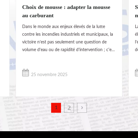
Choix de mousse : adapter la mousse
S
au carburant
m
e
Dans le monde aux enjeux élevés de la lutte
L
contre les incendies industriels et municipaux, la
é
victoire n’est pas seulement une question de
l
volume d’eau ou de rapidité d’intervention ; c'est
d
une question de précision. La nature d'un
r
incendie est dictée par sa source de combustible,
n
et l'utilisation d'une approche universelle de
p
25 novembre 2025
suppression est non seulement inefficace, mais
c
t
2
1