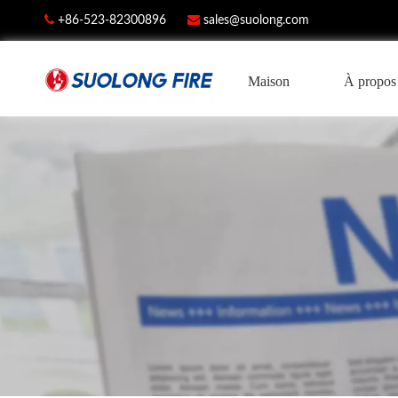


+86-523-82300896
sales@suolong.com
Maison
À propos