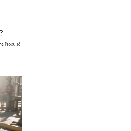
?
ne:
Propulsé