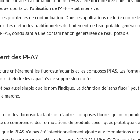
ux de surface. La contamination du PFAS a été documentée dans des mill
s aéroports où l'utilisation de l'AFFF était intensive.
s problèmes de contamination. Dans les applications de lutte contre les 
x. Les méthodes traditionnelles de traitement de l'eau potable généraleme
FAS, conduisant à une contamination généralisée de l'eau potable.
ient des PFA?
clure entièrement les fluorosurfactants et les composés PFAS. Les formula
pour atteindre les capacités de suppression du feu.
 pas aussi simple que le nom l'indique. La définition de 'sans fluor ' peut
 le marché.
ntenir des fluorosurfactants ou d'autres composés fluorés qui ne réponde
nce de comprendre des formulations de produits spécifiques plutôt que de
ifier que le PFAS n'a pas été intentionnellement ajouté aux formulations 
cation de performance militaire de janvier 2023 MIL-PRF-32725 pour les app