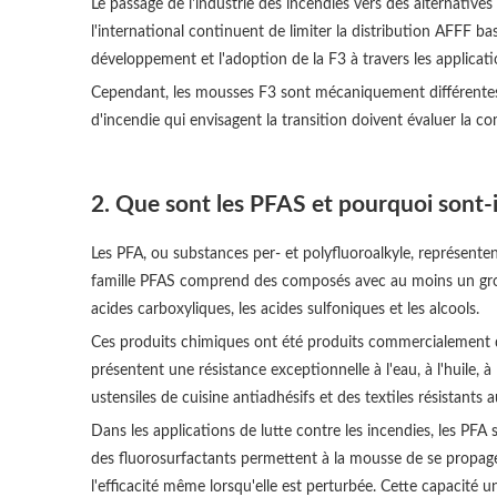
Le passage de l'industrie des incendies vers des alternativ
l'international continuent de limiter la distribution AFFF 
développement et l'adoption de la F3 à travers les applicatio
Cependant, les mousses F3 sont mécaniquement différentes de
d'incendie qui envisagent la transition doivent évaluer la c
2. Que sont les PFAS et pourquoi sont-
Les PFA, ou substances per- et polyfluoroalkyle, représenten
famille PFAS comprend des composés avec au moins un grou
acides carboxyliques, les acides sulfoniques et les alcools.
Ces produits chimiques ont été produits commercialement dep
présentent une résistance exceptionnelle à l'eau, à l'huile, 
ustensiles de cuisine antiadhésifs et des textiles résistant
Dans les applications de lutte contre les incendies, les PF
des fluorosurfactants permettent à la mousse de se propager
l'efficacité même lorsqu'elle est perturbée. Cette capacité u