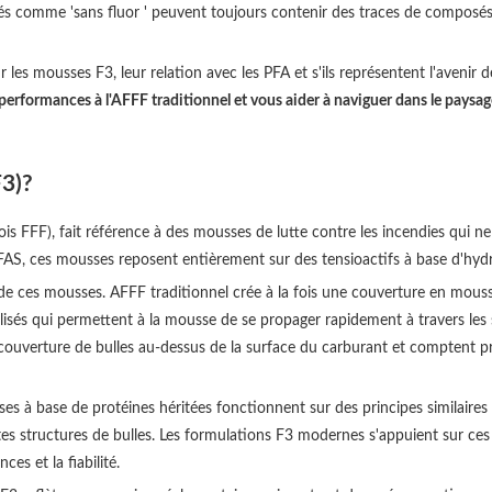
etés comme 'sans fluor ' peuvent toujours contenir des traces de composé
es mousses F3, leur relation avec les PFA et s'ils représentent l'avenir de
performances à l'AFFF traditionnel et vous aider à naviguer dans le paysag
F3)?
is FFF), fait référence à des mousses de lutte contre les incendies qui 
AS, ces mousses reposent entièrement sur des tensioactifs à base d'hydr
e ces mousses. AFFF traditionnel crée à la fois une couverture en mouss
sés qui permettent à la mousse de se propager rapidement à travers les s
ouverture de bulles au-dessus de la surface du carburant et comptent prin
ses à base de protéines héritées fonctionnent sur des principes similair
ortes structures de bulles. Les formulations F3 modernes s'appuient sur c
es et la fiabilité.