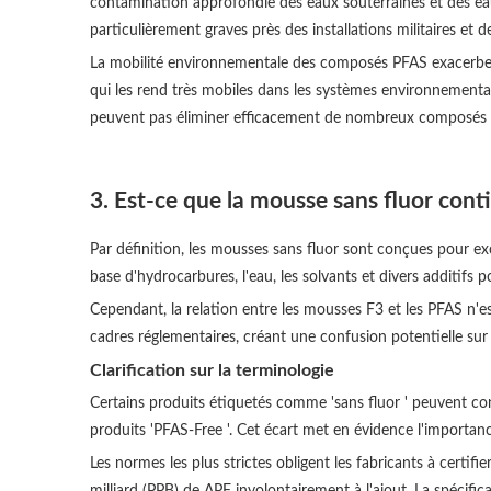
contamination approfondie des eaux souterraines et des ea
particulièrement graves près des installations militaires et de
La mobilité environnementale des composés PFAS exacerbe le
qui les rend très mobiles dans les systèmes environnementau
peuvent pas éliminer efficacement de nombreux composés P
3. Est-ce que la mousse sans fluor cont
Par définition, les mousses sans fluor sont conçues pour ex
base d'hydrocarbures, l'eau, les solvants et divers additifs 
Cependant, la relation entre les mousses F3 et les PFAS n'est
cadres réglementaires, créant une confusion potentielle sur
Clarification sur la terminologie
Certains produits étiquetés comme 'sans fluor ' peuvent co
produits 'PFAS-Free '. Cet écart met en évidence l'importa
Les normes les plus strictes obligent les fabricants à cert
milliard (PPB) de APF involontairement à l'ajout. La spécifi