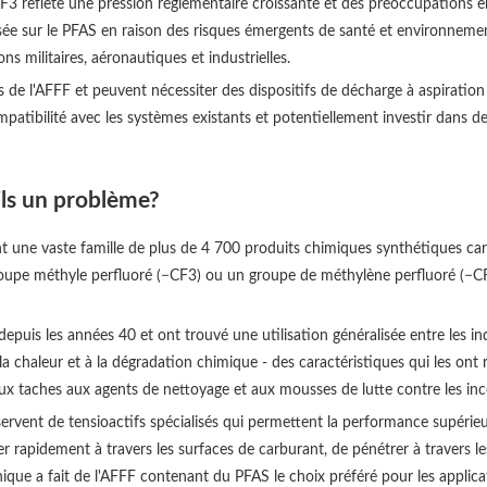
es F3 reflète une pression réglementaire croissante et des préoccupations
basée sur le PFAS en raison des risques émergents de santé et environneme
ns militaires, aéronautiques et industrielles.
 l'AFFF et peuvent nécessiter des dispositifs de décharge à aspiration à 
ompatibilité avec les systèmes existants et potentiellement investir dans 
ils un problème?
t une vaste famille de plus de 4 700 produits chimiques synthétiques cara
pe méthyle perfluoré (−CF3) ou un groupe de méthylène perfluoré (−CF2−
uis les années 40 et ont trouvé une utilisation généralisée entre les ind
à la chaleur et à la dégradation chimique - des caractéristiques qui les on
s aux taches aux agents de nettoyage et aux mousses de lutte contre les inc
A servent de tensioactifs spécialisés qui permettent la performance supéri
 rapidement à travers les surfaces de carburant, de pénétrer à travers l
nique a fait de l'AFFF contenant du PFAS le choix préféré pour les applicat