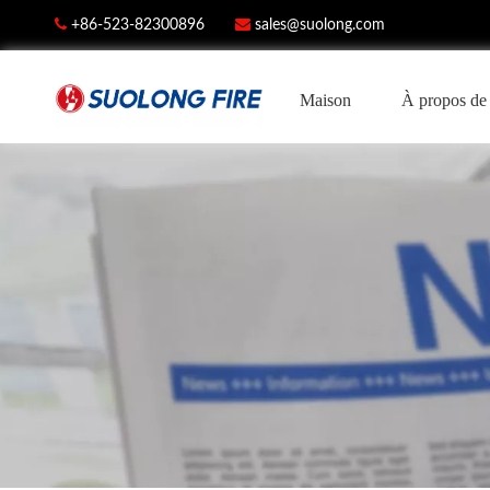


+86-523-82300896
sales@suolong.com
Maison
À propos de