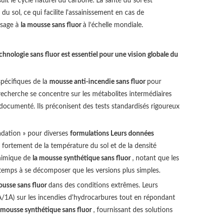
e suit le cycle naturel du carbone. La santé du sol est
u sol, ce qui facilite l'assainissement en cas de
ssage à
la mousse sans fluor
à l’échelle mondiale.
hnologie sans fluor est essentiel pour une vision globale du
spécifiques de la
mousse anti-incendie sans fluor
pour
echerche se concentre sur les métabolites intermédiaires
 documenté. Ils préconisent des tests standardisés rigoureux
adation » pour diverses
formulations Leurs données
fortement de la température du sol et de la densité
chimique de
la mousse synthétique sans fluor
, notant que les
temps à se décomposer que les versions plus simples.
ousse sans fluor
dans des conditions extrêmes. Leurs
1A/1A) sur les incendies d'hydrocarbures tout en répondant
 mousse synthétique sans fluor
, fournissant des solutions