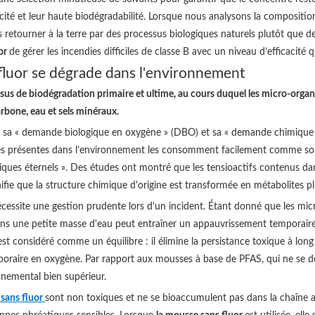
icité et leur haute biodégradabilité. Lorsque nous analysons la compositi
 retourner à la terre par des processus biologiques naturels plutôt que de
or
de gérer les incendies difficiles de classe B avec un niveau d’efficacit
fluor se dégrade dans l'environnement
sus de biodégradation primaire et ultime, au cours duquel les micro-organ
arbone, eau et sels minéraux.
ar sa « demande biologique en oxygène » (DBO) et sa « demande chimiqu
ries présentes dans l’environnement les consomment facilement comme sou
imiques éternels ». Des études ont montré que les tensioactifs contenus d
nifie que la structure chimique d'origine est transformée en métabolites pl
cessite une gestion prudente lors d'un incident. Étant donné que les m
ns une petite masse d'eau peut entraîner un appauvrissement temporaire e
est considéré comme un équilibre : il élimine la persistance toxique à lo
raire en oxygène. Par rapport aux mousses à base de PFAS, qui ne se dé
nnemental bien supérieur.
 sans fluor
sont non toxiques et ne se bioaccumulent pas dans la chaîne alim