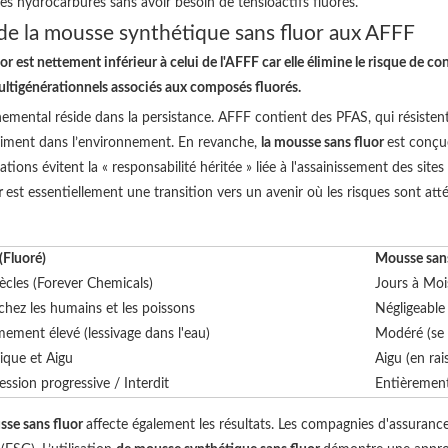
 les hydrocarbures sans avoir besoin de tensioactifs fluorés.
de la mousse synthétique sans fluor aux AFFF
 est nettement inférieur à celui de l'AFFF car elle élimine le risque de co
multigénérationnels associés aux composés fluorés.
emental réside dans la persistance. AFFF contient des PFAS, qui résisten
finiment dans l’environnement. En revanche,
la mousse sans fluor
est conçu
sations évitent la « responsabilité héritée » liée à l'assainissement des si
r
est essentiellement une transition vers un avenir où les risques sont att
(Fluoré)
Mousse sans
ècles (Forever Chemicals)
Jours à Moi
chez les humains et les poissons
Négligeable
ement élevé (lessivage dans l'eau)
Modéré (se 
ique et Aigu
Aigu (en ra
ssion progressive / Interdit
Entièremen
sse sans fluor
affecte également les résultats. Les compagnies d'assurance 