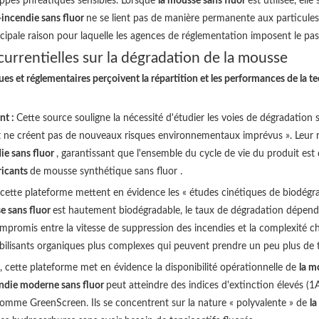
nappes phréatiques sensibles. Lorsque
la mousse sans fluor
est utilisée, ell
incendie sans fluor
ne se lient pas de manière permanente aux particules d
ncipale raison pour laquelle les agences de réglementation imposent le pa
currentielles sur la dégradation de la mousse
 et réglementaires perçoivent la répartition et les performances de la tec
nt :
Cette source souligne la nécessité d'étudier les voies de dégradation 
 ne créent pas de nouveaux risques environnementaux imprévus ». Leur r
ie sans fluor
, garantissant que l'ensemble du cycle de vie du produit est
ricants
de mousse synthétique sans fluor .
 cette plateforme mettent en évidence les « études cinétiques de biodégr
e sans fluor
est hautement biodégradable, le taux de dégradation dépend 
ompromis entre la vitesse de suppression des incendies et la complexité 
bilisants organiques plus complexes qui peuvent prendre un peu plus de 
é, cette plateforme met en évidence la disponibilité opérationnelle de
la m
endie moderne sans fluor
peut atteindre des indices d'extinction élevés (
 comme GreenScreen. Ils se concentrent sur la nature « polyvalente » de
la