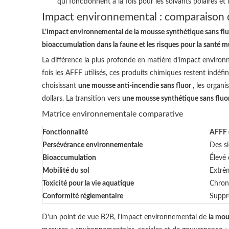
qui fonctionnent à la fois pour les solvants polaires et
Impact environnemental : comparaison 
L'impact environnemental de la mousse synthétique sans fluor
bioaccumulation dans la faune et les risques pour la santé 
La différence la plus profonde en matière d’impact environn
fois les AFFF utilisés, ces produits chimiques restent indé
choisissant
une mousse anti-incendie sans fluor
, les organi
dollars. La transition vers
une mousse synthétique sans fluo
Matrice environnementale comparative
Fonctionnalité
AFFF 
Persévérance environnementale
Des si
Bioaccumulation
Élevé 
Mobilité du sol
Extrêm
Toxicité pour la vie aquatique
Chron
Conformité réglementaire
Suppre
D'un point de vue B2B, l'impact environnemental de
la mou