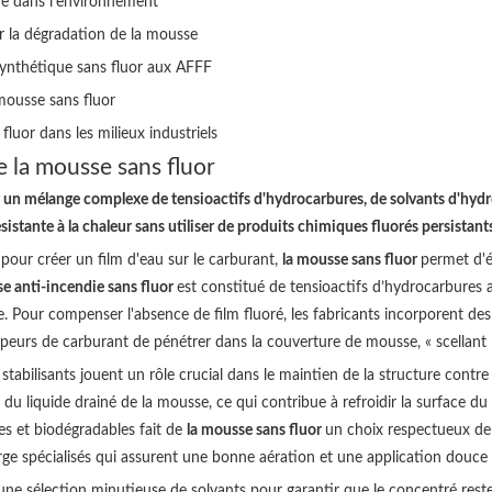
de dans l'environnement
ur la dégradation de la mousse
ynthétique sans fluor aux AFFF
mousse sans fluor
luor dans les milieux industriels
 la mousse sans fluor
 un mélange complexe de tensioactifs d'hydrocarbures, de solvants d'hydro
stante à la chaleur sans utiliser de produits chimiques fluorés persistant
 pour créer un film d'eau sur le carburant,
la mousse sans fluor
permet d'é
e anti-incendie sans fluor
est constitué de tensioactifs d’hydrocarbures av
. Pour compenser l'absence de film fluoré, les fabricants incorporent de
peurs de carburant de pénétrer dans la couverture de mousse, « scellant » 
s stabilisants jouent un rôle crucial dans le maintien de la structure con
é du liquide drainé de la mousse, ce qui contribue à refroidir la surfac
s et biodégradables fait de
la mousse sans fluor
un choix respectueux de 
arge spécialisés qui assurent une bonne aération et une application douce
ne sélection minutieuse de solvants pour garantir que le concentré reste