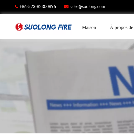


+86-523-82300896
sales@suolong.com
Maison
À propos de