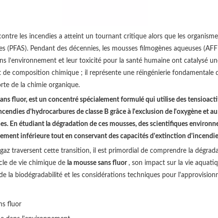
 contre les incendies a atteint un tournant critique alors que les organi
les (PFAS). Pendant des décennies, les mousses filmogènes aqueuses (AFFF
ans l’environnement et leur toxicité pour la santé humaine ont catalysé u
de composition chimique ; il représente une réingénierie fondamentale de
forte de la chimie organique.
s fluor, est un concentré spécialement formulé qui utilise des tensioacti
endies d'hydrocarbures de classe B grâce à l'exclusion de l'oxygène et au 
ines. En étudiant la dégradation de ces mousses, des scientifiques enviro
tement inférieure tout en conservant des capacités d'extinction d'incend
u gaz traversent cette transition, il est primordial de comprendre la dégra
ycle de vie chimique de
la mousse sans fluor
, son impact sur la vie aquati
 de la biodégradabilité et les considérations techniques pour l'approvi
s fluor