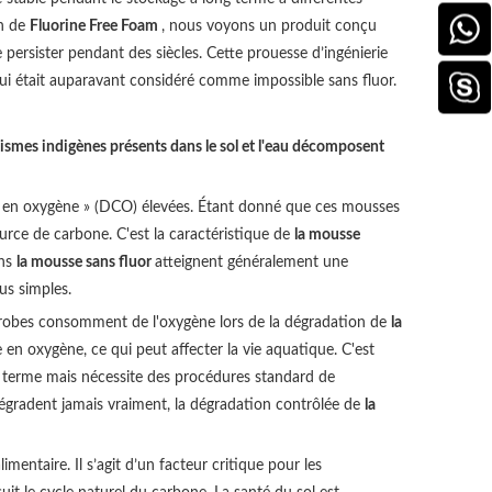
on de
Fluorine Free Foam
, nous voyons un produit conçu
 persister pendant des siècles. Cette prouesse d’ingénierie
é qui était auparavant considéré comme impossible sans fluor.
ismes indigènes présents dans le sol et l'eau décomposent
e en oxygène » (DCO) élevées. Étant donné que ces mousses
rce de carbone. C'est la caractéristique de
la mousse
ans
la mousse sans fluor
atteignent généralement une
us simples.
icrobes consomment de l'oxygène lors de la dégradation de
la
n oxygène, ce qui peut affecter la vie aquatique. C'est
ng terme mais nécessite des procédures standard de
gradent jamais vraiment, la dégradation contrôlée de
la
entaire. Il s’agit d’un facteur critique pour les