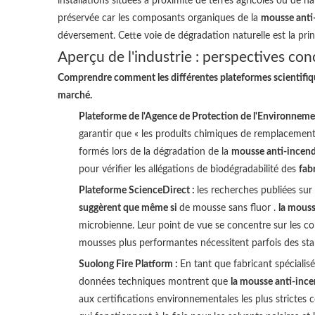
installations situées à proximité de terres agricoles ou de 
préservée car les composants organiques de la
mousse anti-
déversement. Cette voie de dégradation naturelle est la pri
Aperçu de l'industrie : perspectives con
Comprendre comment les différentes plateformes scientifiques
marché.
Plateforme de l'Agence de Protection de l'Environneme
garantir que « les produits chimiques de remplacement
formés lors de la dégradation de la
mousse anti-incend
pour vérifier les allégations de biodégradabilité des
fab
Plateforme ScienceDirect :
les recherches publiées sur
suggèrent que même si
de mousse sans fluor .
la mouss
microbienne. Leur point de vue se concentre sur les c
mousses plus performantes nécessitent parfois des sta
Suolong Fire Platform :
En tant que fabricant spécialis
données techniques montrent que
la mousse anti-inc
aux certifications environnementales les plus strictes