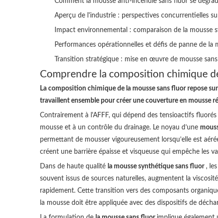
Comment la mousse anti-incendie sans fluor se dégra
Aperçu de l'industrie : perspectives concurrentielles s
Impact environnemental : comparaison de la mousse s
Performances opérationnelles et défis de panne de la 
Transition stratégique : mise en œuvre de mousse sans f
Comprendre la composition chimique de
La composition chimique de la mousse sans fluor repose sur
travaillent ensemble pour créer une couverture en mousse rési
Contrairement à l'AFFF, qui dépend des tensioactifs fluorés
mousse et à un contrôle du drainage. Le noyau d’une
mouss
permettant de mousser vigoureusement lorsqu’elle est aérée
créent une barrière épaisse et visqueuse qui empêche les va
Dans de haute qualité
la mousse synthétique sans fluor
, le
souvent issus de sources naturelles, augmentent la viscosit
rapidement. Cette transition vers des composants organique
la mousse doit être appliquée avec des dispositifs de déch
La formulation de
la mousse sans fluor
implique également u